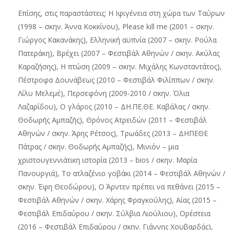
Επίσης, στις παραστάστεις: Η Ιφιγένεια στη χώρα των Ταύρων
(1998 – σκην. Άννα Κοκκίνου), Please kill me (2001 – σκην.
Γιώργος Κακανάκης), Ελληνική αϋπνία (2007 – σκην. Ρούλα
Πατεράκη), Βρέχει (2007 – Φεστιβάλ Αθηνών / σκην. Ακύλας
Καραζήσης), Η πτώση (2009 – σκην. Μιχάλης Κωνσταντάτος),
Πέστροφα Δουνάβεως (2010 – Φεστιβάλ Φιλίππων / σκην.
Λίλυ Μελεμέ), Περσεφόνη (2009-2010 / σκην. Όλια
Λαζαρίδου), Ο γλάρος (2010 – ΔΗ.ΠΕ.ΘΕ. Καβάλας / σκην.
Θοδωρής Αμπαζής), Θρόνος Ατρειδών (2011 – Φεστιβάλ
Αθηνών / σκην. Άρης Ρέτσος), Τρωάδες (2013 – ΔΗΠΕΘΕ
Πάτρας / σκην. Θοδωρής Αμπαζής), Μινιόν – μια
χριστουγεννιάτικη ιστορία (2013 – bios / σκην. Μαρία
Πανουργιά), Το ατλαζένιο γοβάκι (2014 – Φεστιβάλ Αθηνών /
σκην. Έφη Θεοδώρου), Ο Άρντεν πρέπει να πεθάνει (2015 –
Φεστιβάλ Αθηνών / σκην. Χάρης Φραγκούλης), Αίας (2015 –
Φεστιβάλ Επιδαύρου / σκην. Σύλβια Λιούλιου), Ορέστεια
(2016 – Φεστιβάλ Επιδαύρου / σκην. Γιάννης Χουβαρδάς),