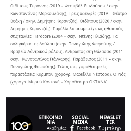
Οιδίπους Τύραννος (2019 – Φεστιβάλ Επιδαύρου / σκην.
Κωνσταντίνος Μαρκουλάκης), Τρεις αδελφές (2019 – Θέατρο
Βεάκη / σκην. Δημήτρης Καραντζάς), Οιδίπους (2020 / σκην.
Δημήτρης Καραντζάς). Παράλληλα συμμετείχε ως ηθοποιός
στις ταινίες: Hardcore (2004 – σκην. Ντένης Ηλιάδης), Τα
σαλιγκάρια της Λούλου (σκην. Παναγιώτης Φαφούτης /
Βραβείο Α΄αντρικού ρόλου), Άνθρωπος στη θάλασσα (2011 –
σκην. Κωνσταντίνος Γιάνναρης), Παράδεισος (2011 – σκην.
Παναγιώτης Φαφούτης). Τέλος στις χοροθεατρικές
παραστάσεις: Καρμπόν (χορογρ. Μαριέλλα Νέστορα), Ο Υιός
(χορογρ. Μυρτώ Κοντονή – Χοροθέατρο ΟΚΤΑΝΑ).
ΕΠΙΚΟΙΝΩ
SOCIAL
NEWSLET
ΝΙΑ
MEDIA
TER
Συμπληρ
Ακαδημίας
Facebook