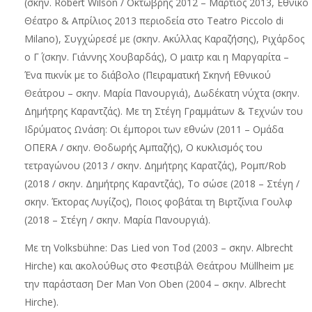
(σκην. Robert Wilson / Οκτώβρης 2012 – Μάρτιος 2013, Εθνικό
Θέατρο & Απρίλιος 2013 περιοδεία στο Teatro Piccolo di
Milano), Συγχώρεσέ με (σκην. Ακύλλας Καραζήσης), Ριχάρδος
ο Γ΄ (σκην. Γιάννης Χουβαρδάς), Ο μαιτρ και η Μαργαρίτα –
Ένα πικνίκ με το διάβολο (Πειραματική Σκηνή Εθνικού
Θεάτρου – σκην. Μαρία Πανουργιά), Δωδέκατη νύχτα (σκην.
Δημήτρης Καραντζάς). Με τη Στέγη Γραμμάτων & Τεχνών του
Ιδρύματος Ωνάση: Οι έμποροι των εθνών (2011 – Ομάδα
ΟΠΕRA / σκην. Θοδωρής Αμπαζής), Ο κυκλισμός του
τετραγώνου (2013 / σκην. Δημήτρης Καρατζάς), Ρομπ/Rob
(2018 / σκην. Δημήτρης Καραντζάς), Το σώσε (2018 – Στέγη /
σκην. Έκτορας Λυγίζος), Ποιος φοβάται τη Βιρτζίνια Γουλφ
(2018 – Στέγη / σκην. Μαρία Πανουργιά).
Με τη Volksbühne: Das Lied von Tod (2003 – σκην. Albrecht
Hirche) και ακολούθως στο Φεστιβάλ Θεάτρου Müllheim με
την παράσταση Der Man Von Oben (2004 – σκην. Albrecht
Hirche).