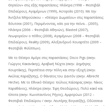
Θησείον» στις εξής παραστάσεις: Ηλέκτρα (1998 – Φεστιβάλ
Επιδαύρου), Αγαμέμνων (1999), Acropolis (2010). Με την
Άντζελα Μπρούσκου – «Θέατρο Δωματίου» στις παραστάσεις:
Βόυτσεκ (2001), Περιμένοντας, κάτι για την πείνα… (2005),
Ηλέκτρα (2006 – Φεστιβάλ Αθηνών), Blasted (2007),
Λεωφορείον ο πόθος (2008), Αγαμέμνων (2008 – Φεστιβάλ
Επιδαύρου), Reality (2009), Αλεξανδρινό Κουαρτέτο (2009 –
Φεστιβάλ Φιλίππων).
Με το Θέατρο Αμόρε στις παραστάσεις: Disco Pigs (σκην.
Γιώργος Κακανάκης), Αραβική Νύχτα (σκην. Δημήτρης
Κουρτάκης), Περιπέτεια στην πόλη και στην εξοχή (σκην.
Ακύλας Καραζήσης), Ο θάνατος του Δαντόν (σκην. Albrecht
Hirche). Με το Εθνικό Θέατρο: Ιούλιος Καίσαρας (σκην. Νίκος
Καραθάνος), Ηλέκτρα (σκην. Έφη Θεοδώρου), Πολύ κακό και
τίποτα (σκην. Κωνσταντίνος Ρήγος), Αμφιτρύων (2012 –
Φεστιβαλ Επιδαύρου / σκην. Λευτέρης Βογιατζής), Οδύσσεια