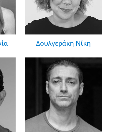
νία
Δουλγεράκη Νίκη