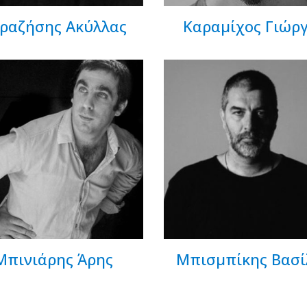
ραζήσης Ακύλλας
Καραμίχος Γιώρ
Μπινιάρης Άρης
Μπισμπίκης Βασί