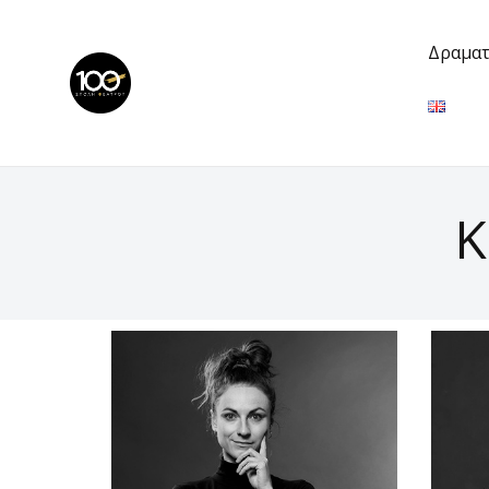
Δραματ
Κ