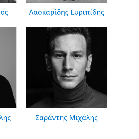
γος
Λασκαρίδης Ευριπίδης
λης
Σαράντης Μιχάλης