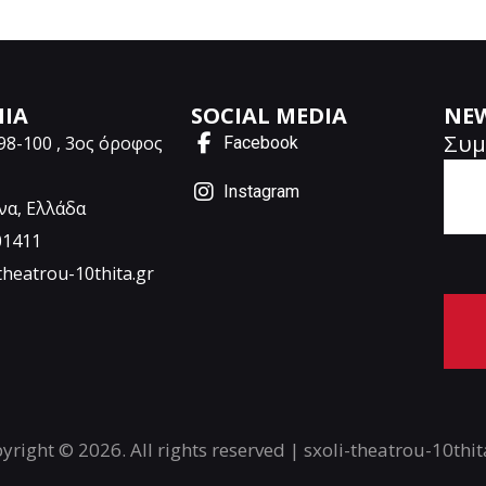
ΝΙΑ
SOCIAL MEDIA
NE
Συμ
98-100 , 3ος όροφος
Facebook
Instagram
να, Ελλάδα
01411
theatrou-10thita.gr
A
l
t
yright © 2026. All rights reserved | sxoli-theatrou-10thit
e