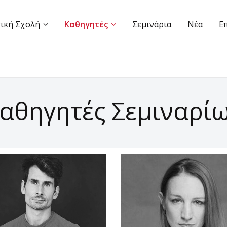
ική Σχολή
Καθηγητές
Σεμινάρια
Νέα
Ε
αθηγητές Σεμιναρί