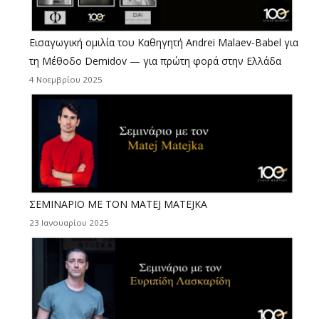
Εισαγωγική ομιλία του Καθηγητή Andrei Malaev-Babel για
τη Μέθοδο Demidov — για πρώτη φορά στην Ελλάδα
4 Νοεμβρίου 2025
ΣΕΜΙΝΑΡΙΟ ΜΕ ΤΟΝ MATEJ MATEJKΑ
23 Ιανουαρίου 2025