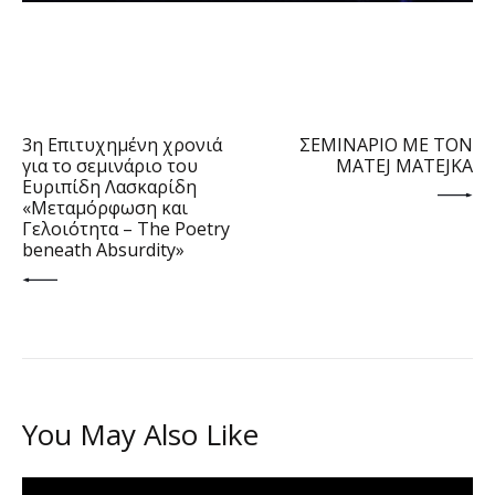
PREV POST
NEXT POST
3η Επιτυχημένη χρονιά
ΣΕΜΙΝΑΡΙΟ ΜΕ ΤΟΝ
για το σεμινάριο του
MATEJ MATEJKΑ
Ευριπίδη Λασκαρίδη
«Μεταμόρφωση και
Γελοιότητα – The Poetry
beneath Absurdity»
You May Also Like