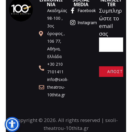
ΝΙΑ
MEDIA
TER
Συμπληρ
Ακαδημίας
Facebook
ώστε το
98-100 ,
Instagram
email
3ος
σας
όροφος ,
106 77,
Αθήνα,
Ελλάδα
+30 210
7101411
info@sxoli-
A
theatrou-
l
10thita.gr
t
e
r
n
Copyright © 2026. All rights reserved | sxoli-
a
theatrou-10thita.gr