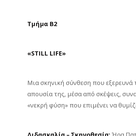
Τμήμα Β2
«STILL LIFE»
Μια σκηνική σύνθεση που εξερευνά 
απουσία της, μέσα από σκέψεις, συν
«νεκρή φύση» που επιμένει να θυμίζ
Διδασκαλία – Σκηνοθεσία:
Ήρα Πα