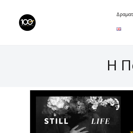
Δραματ
Η Π