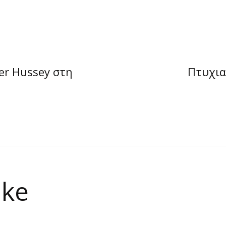
er Hussey στη
Πτυχιακ
ike