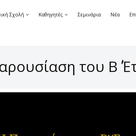
ική Σχολή
Καθηγητές
Σεμινάρια
Νέα
Επ
αρουσίαση του Β΄ Έ