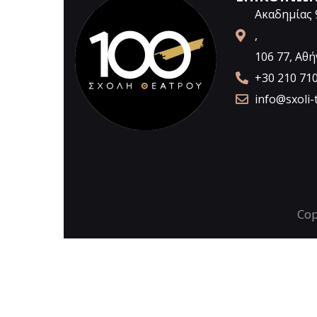
Ακαδημίας 
,
106 77, Αθή
+30 210 71
info@sxoli-
Cop