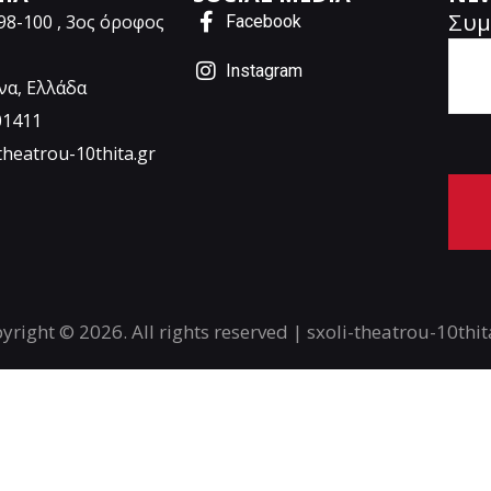
Συμ
98-100 , 3ος όροφος
Facebook
Instagram
να, Ελλάδα
01411
theatrou-10thita.gr
A
l
t
yright © 2026. All rights reserved | sxoli-theatrou-10thit
e
r
n
a