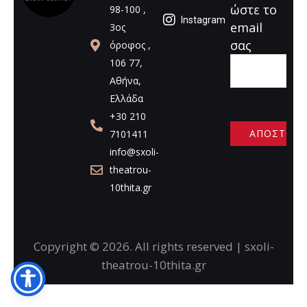
ώστε το
98-100 ,
Instagram
email
3ος
σας
όροφος ,
106 77,
Αθήνα,
Ελλάδα
+30 210
7101411
info@sxoli-
A
theatrou-
l
10thita.gr
t
e
r
n
Copyright © 2026. All rights reserved | sxoli-
a
theatrou-10thita.gr
t
i