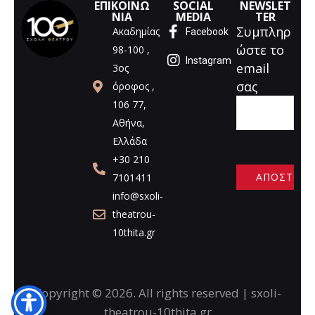
ΕΠΙΚΟΙΝΩ
SOCIAL
NEWSLET
ΝΙΑ
MEDIA
TER
Συμπληρ
Ακαδημίας
Facebook
ώστε το
98-100 ,
Instagram
email
3ος
σας
όροφος ,
106 77,
Αθήνα,
Ελλάδα
+30 210
7101411
info@sxoli-
A
theatrou-
l
10thita.gr
t
e
r
n
Copyright © 2026. All rights reserved | sxoli-
a
theatrou-10thita.gr