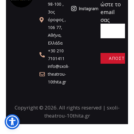
ώστε το
98-100 ,
Instagram
email
3ος
σας
όροφος ,
106 77,
Αθήνα,
Ελλάδα
+30 210
7101411
info@sxoli-
A
theatrou-
l
10thita.gr
t
e
r
n
Copyright © 2026. All rights reserved | sxoli-
a
theatrou-10thita.gr
t
i