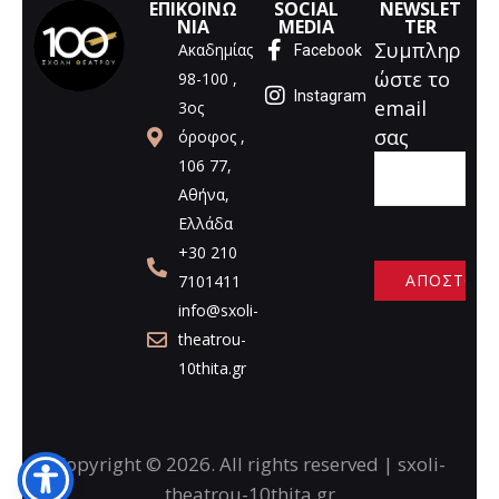
ΕΠΙΚΟΙΝΩ
SOCIAL
NEWSLET
ΝΙΑ
MEDIA
TER
Συμπληρ
Ακαδημίας
Facebook
ώστε το
98-100 ,
Instagram
email
3ος
σας
όροφος ,
106 77,
Αθήνα,
Ελλάδα
+30 210
7101411
info@sxoli-
A
theatrou-
l
10thita.gr
t
e
r
n
Copyright © 2026. All rights reserved | sxoli-
a
theatrou-10thita.gr